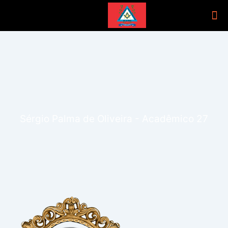
Sérgio Palma de Oliveira - Acadêmico 27