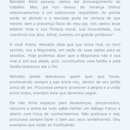
Reinaldo Alioti pessoa, vamos dar prosseguimento ao
trabalho. Meu pai nos deixou de herança ótimos
relacionamentos e um sobrenome respeitável. As portas
estão se abrindo e o mercado pode ter certeza de que
mesmo sem a presença física de meu pai, nós vamos levar
adiante toda a sua firmeza moral, sua honestidade, sua
coerência nos atos. Afinal, tivemos um grande professor”.
A você Arlete, Reinaldo dizia que sua única rival, no bom
sentido, era a Maçonaria, em razão de suas saídas para as
sessões. Hoje podemos dizer que a Maçonaria não é sua
rival e sim sua aliada, pois, constituímos uma família e pela
família lutaremos até o fim.
Reinaldo jamais abandonou quem quer que fosse,
promovendo sempre a paz entre nós, dentro de seu jeitão
único de ser. Procurava sempre promover a alegria e a união
entre todos, exemplo este que devemos seguir.
Ele não tinha espaços para desavenças, preconceitos,
rancores e acima de tudo sabia manter um diálogo franco e
aberto com troca de conhecimentos. Não praticava o mal,
procurava sempre fazer o bem aos seus semelhantes. Deu
exemplos que estão se frutificando.