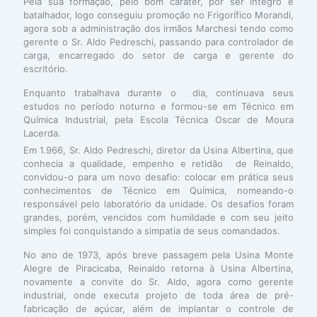
Pela sua formação, pelo bom caráter, por ser íntegro e
batalhador, logo conseguiu promoção no Frigorífico Morandi,
agora sob a administração dos irmãos Marchesi tendo como
gerente o Sr. Aldo Pedreschi, passando para controlador de
carga, encarregado do setor de carga e gerente do
escritório.
Enquanto trabalhava durante o dia, continuava seus
estudos no período noturno e formou-se em Técnico em
Química Industrial, pela Escola Técnica Oscar de Moura
Lacerda.
Em 1.966, Sr. Aldo Pedreschi, diretor da Usina Albertina, que
conhecia a qualidade, empenho e retidão de Reinaldo,
convidou-o para um novo desafio: colocar em prática seus
conhecimentos de Técnico em Química, nomeando-o
responsável pelo laboratório da unidade. Os desafios foram
grandes, porém, vencidos com humildade e com seu jeito
simples foi conquistando a simpatia de seus comandados.
No ano de 1973, após breve passagem pela Usina Monte
Alegre de Piracicaba, Reinaldo retorna à Usina Albertina,
novamente a convite do Sr. Aldo, agora como gerente
industrial, onde executa projeto de toda área de pré-
fabricação de açúcar, além de implantar o controle de