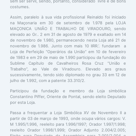
sem ser servil, sendo, portanto, considerado livre e de bons
costumes.
Assim, paralelo à sua vida profissional Reinaldo foi iniciado
na Maçonaria em 30 de setembro de 1.978 pela LOJA
MAÇONICA UNIÃO E TRABALHO DE VIRADOURO, sendo
elevado ao Gr.. 2 em 31 de agosto de 1979 e exaltado em 14
de novembro de 1.980, permanecendo nesta Loja até 21 de
novembro de 1.986. Junto com mais 10 IIRR.’. fundaram a
Loja de Perfeição “Operários da União” em 10 de fevereiro
de 1983 e em 29 de maio de 1.990 participou da fundação do
Sublime Capítulo de Cavalheiros Rosa Cruz “União e
Trabalho”, ao Vale de Viradouro. Elevado aos graus
sucessivamente, tendo sido diplomado no grau 33 em 12 de
julho de 1.992, com a patente 33.310/2.
Participou da fundação e membro da Loja simbólica
Constantino Piffer, Oriente de Pontal, sendo eleito Deputado
por esta Loja.
Passa a frequentar a Loja Simbólica XV de Novembro II a
partir de 03 de março de 1993, onde ocupa vários cargos: V.
M 1.995/1.996, reeleito para 1.996/1997; Orador 1.997/1.998;
reeleito Orador 1.998/1.999; Orador Adjunto 2.004/2.005;
Eleito para Deputado da Assembleia para 2.001/2.004 e