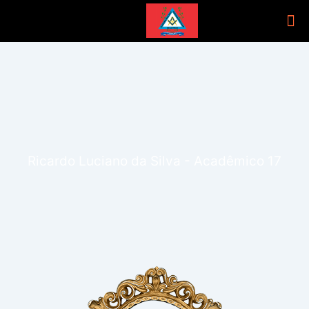
Ricardo Luciano da Silva - Acadêmico 17